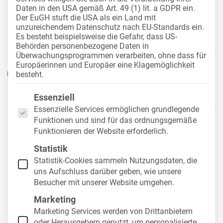
Daten in den USA gemäß Art. 49 (1) lit. a GDPR ein.
Das sollten
Der EuGH stuft die USA als ein Land mit
unzureichendem Datenschutz nach EU-Standards ein.
Fuhrparkmanager beachten
Es besteht beispielsweise die Gefahr, dass US-
Behörden personenbezogene Daten in
Überwachungsprogrammen verarbeiten, ohne dass für
Europäerinnen und Europäer eine Klagemöglichkeit
besteht.
Hans-Joachim Guth
8. April 2026
Es folgt eine Liste der Service-Gruppen, für die eine
Essenziell
Essenzielle Services ermöglichen grundlegende
Funktionen und sind für das ordnungsgemäße
Die Halterhaftung ist ein wichtiges Thema im
Funktionieren der Website erforderlich.
Fuhrpark – unabhängig von der Anzahl der
Statistik
Fahrzeuge oder der Branche.
Bereits ab dem ersten
Statistik-Cookies sammeln Nutzungsdaten, die
Fahrzeug
ist der Halter haftbar. Damit ist dieser
uns Aufschluss darüber geben, wie unsere
nicht nur für die ordnungsgemäße Wartung und
Besucher mit unserer Website umgehen.
Instandhaltung des Fahrzeugs, sondern auch für die
Marketing
regelmäßige
Führerscheinkontrolle
und
Marketing Services werden von Drittanbietern
oder Herausgebern genutzt, um personalisierte