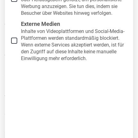
Fahrerunterweisungen
gemäß der
Werbung anzuzeigen. Sie tun dies, indem sie
Unfallverhütungsvorschriften (UVV) verantwortlich.
Besucher über Websites hinweg verfolgen.
Aus unserer täglichen Arbeit mit
Externe Medien
Fuhrparkverantwortlichen wissen wir: Die
Inhalte von Videoplattformen und Social-Media-
Plattformen werden standardmäßig blockiert.
Halterhaftung scheitert selten am fehlenden Wissen
Wenn externe Services akzeptiert werden, ist für
– sondern
meist an fehlenden Strukturen im Alltag
.
den Zugriff auf diese Inhalte keine manuelle
Termine werden verschoben, Kontrollen
Einwilligung mehr erforderlich.
unregelmäßig durchgeführt oder Nachweise nicht
sauber dokumentiert. Genau hier entstehen Risiken.
Doch was bedeutet Halterhaftung konkret – und
worauf sollten Fuhrparkverantwortliche wirklich
achten? Wir verschaffen Ihnen einen Überblick über
die wichtigsten Pflichten der Halterhaftung.