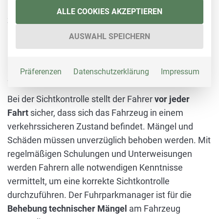
und leichte Nutzfahrzeuge müssen alle zwei Jahre
ALLE COOKIES AKZEPTIEREN
zur HU, wo hingegen schwere Nutzfahrzeuge je
nach Fahrzeugtyp jährlich oder alle zwei Jahre zur
AUSWAHL SPEICHERN
Prüfung verpflichtet sind.
Präferenzen
Datenschutzerklärung
Impressum
Sichtkontrolle
Bei der Sichtkontrolle stellt der Fahrer
vor jeder
Fahrt
sicher, dass sich das Fahrzeug in einem
verkehrssicheren Zustand befindet. Mängel und
Schäden müssen unverzüglich behoben werden. Mit
regelmäßigen Schulungen und Unterweisungen
werden Fahrern alle notwendigen Kenntnisse
vermittelt, um eine korrekte Sichtkontrolle
durchzuführen. Der Fuhrparkmanager ist für die
Behebung technischer Mängel
am Fahrzeug