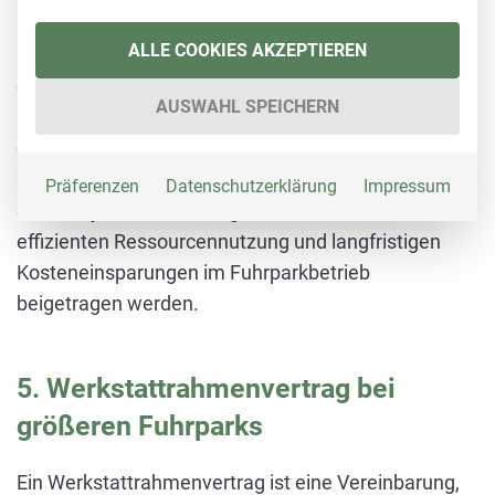
Durch die Nutzung von
freien Werkstätten
können
ALLE COOKIES AKZEPTIEREN
Einsparungen für den Fuhrpark erzielt werden. Trotz
der meist günstigeren Preise, können sie mit den
AUSWAHL SPEICHERN
meisten Herstellerwerkstätten mithalten. Viele
decken eine
große Markenbreite
ab und können
auch mit qualifizierten Reparaturen und
Präferenzen
Datenschutzerklärung
Impressum
Servicequalität
überzeugen. So kann zu einer
effizienten Ressourcennutzung und langfristigen
Kosteneinsparungen im Fuhrparkbetrieb
beigetragen werden.
5. Werkstattrahmenvertrag bei
größeren Fuhrparks
Ein Werkstattrahmenvertrag ist eine Vereinbarung,