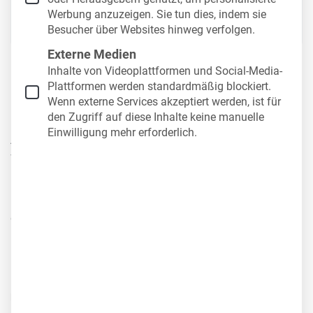
Werbung anzuzeigen. Sie tun dies, indem sie
Inhalt
Besucher über Websites hinweg verfolgen.
Externe Medien
Inhalte von Videoplattformen und Social-Media-
1. Werkstätten vergleichen
Plattformen werden standardmäßig blockiert.
Wenn externe Services akzeptiert werden, ist für
den Zugriff auf diese Inhalte keine manuelle
Die Wahl der richtigen Werkstatt kann viel Zeit in
Einwilligung mehr erforderlich.
Anspruch nehmen. Doch der Vergleich der
Werkstätten zahlt sich aus. Insbesondere bei den
Preisen, gibt es oft große Differenzen. Dies bedeutet
nicht unbedingt, sich für die günstigste Werkstatt zu
entscheiden, sondern vielmehr das beste
Preis-
Leistungs-Verhältnis
zu finden. Werden
Reparaturen professionell und effizient durchgeführt,
können mögliche
Ausfallzeiten der Fahrzeuge
minimiert
und langfristige Einsparungen erzielt