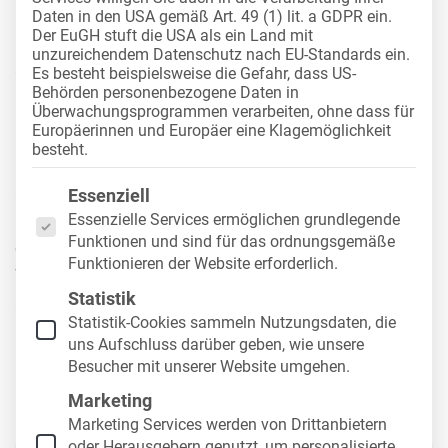
Daten in den USA gemäß Art. 49 (1) lit. a GDPR ein.
Kriterien, die Sie beachten
Der EuGH stuft die USA als ein Land mit
unzureichendem Datenschutz nach EU-Standards ein.
sollten
Es besteht beispielsweise die Gefahr, dass US-
Behörden personenbezogene Daten in
Überwachungsprogrammen verarbeiten, ohne dass für
Europäerinnen und Europäer eine Klagemöglichkeit
Erfolgreiches Fuhrparkmanagement erfordert nicht
besteht.
nur eine strategische Fahrzeugauswahl, sondern
Es folgt eine Liste der Service-Gruppen, für die eine
auch eine die sorgfältige Wartung, Reparatur und
Essenziell
Instandhaltung des Fuhrparks. Besonders
Essenzielle Services ermöglichen grundlegende
Funktionen und sind für das ordnungsgemäße
entscheidend ist hier die Wahl der richtigen
Funktionieren der Website erforderlich.
Werkstatt. Denn sowohl im Hinblick auf die Preise
Statistik
als auch auf die Qualität, lassen sich oft deutliche
Statistik-Cookies sammeln Nutzungsdaten, die
Unterschiede feststellen. Mithilfe unserer Werkstatt-
uns Aufschluss darüber geben, wie unsere
Checkliste zeigen wir, auf welche wesentlichen
Besucher mit unserer Website umgehen.
Faktoren es bei der Wahl ankommt.
Marketing
Marketing Services werden von Drittanbietern
oder Herausgebern genutzt, um personalisierte