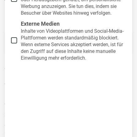
Werbung anzuzeigen. Sie tun dies, indem sie
Lösungen, um die Führerscheinkontrolle einfacher
Besucher über Websites hinweg verfolgen.
und sicherer zu gestalten.
Externe Medien
Inhalte von Videoplattformen und Social-Media-
Plattformen werden standardmäßig blockiert.
Inhalt
Wenn externe Services akzeptiert werden, ist für
den Zugriff auf diese Inhalte keine manuelle
Einwilligung mehr erforderlich.
Warum ist Führerscheinkontrolle für
Arbeitgeber wichtig?
Für Unternehmen, die Mitarbeitenden Fahrzeuge zur
Verfügung stellen, gehört die Führerscheinkontrolle
zu den zentralen
Pflichten im Rahmen der
Halterhaftung
. Sie stellt regelmäßig durchgeführt
stellt sie sicher, dass ausschließlich Personen ein