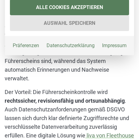
ALLE COOKIES AKZEPTIEREN
Moderne Flotten setzen zunehmend auf
digitale
Lösungen
, die den Prozess automatisieren. Hierbei
AUSWAHL SPEICHERN
erfolgt die Überprüfung mithilfe sicherer Verfahren
wie der mobilen App zur
digitalen
Führerscheinkontrolle
liva von Fleethouse. Fahrer
Präferenzen
Datenschutzerklärung
Impressum
bestätigen digital, dass sie im Besitz eines gültigen
Führerscheins sind, während das System
automatisch Erinnerungen und Nachweise
verwaltet.
Der Vorteil: Die Führerscheinkontrolle wird
rechtssicher, revisionsfähig und ortsunabhängig
.
Auch Datenschutzanforderungen gemäß DSGVO
lassen sich durch klar definierte Zugriffsrechte und
verschlüsselte Datenverarbeitung zuverlässig
erfüllen. Eine digitale Lösung wie
liva von Fleethouse