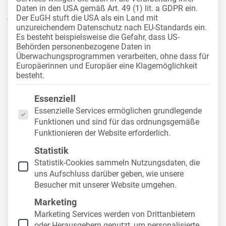
Daten in den USA gemäß Art. 49 (1) lit. a GDPR ein.
Arbeitgeber: Muster &
Der EuGH stuft die USA als ein Land mit
unzureichendem Datenschutz nach EU-Standards ein.
digitale Lösung
Es besteht beispielsweise die Gefahr, dass US-
Behörden personenbezogene Daten in
Überwachungsprogrammen verarbeiten, ohne dass für
Europäerinnen und Europäer eine Klagemöglichkeit
Die regelmäßige Führerscheinkontrolle gehört zu
besteht.
den zentralen Pflichten eines Arbeitgebers, der
Es folgt eine Liste der Service-Gruppen, für die eine
Mitarbeitenden Fahrzeuge zur Verfügung stellt. Sie
Essenziell
dient nicht nur dem Schutz vor rechtlichen
Essenzielle Services ermöglichen grundlegende
Funktionen und sind für das ordnungsgemäße
Konsequenzen, sondern stärkt zugleich die
Funktionieren der Website erforderlich.
Compliance und erhöht die Sicherheit im gesamten
Statistik
Fuhrpark. Viele Unternehmen setzen hierbei In
Statistik-Cookies sammeln Nutzungsdaten, die
diesem Beitrag erfahren Sie, welche rechtlichen
uns Aufschluss darüber geben, wie unsere
Grundlagen gelten, wie die Kontrolle in der Praxis
Besucher mit unserer Website umgehen.
abläuft und was Sie beachten sollten. Darüber
Marketing
hinaus stellen wir Ihnen ein
Führerscheinkontrolle-
Marketing Services werden von Drittanbietern
Arbeitgeber-Muster
bereit und zeigen Ihnen digitale
oder Herausgebern genutzt, um personalisierte