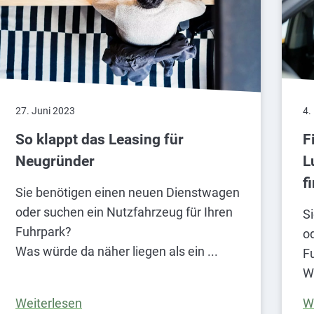
27. Juni 2023
4.
So klappt das Leasing für
F
Neugründer
L
f
Sie benötigen einen neuen Dienstwagen
oder suchen ein Nutzfahrzeug für Ihren
S
Fuhrpark?
o
Was würde da näher liegen als ein
F
W
Weiterlesen
W