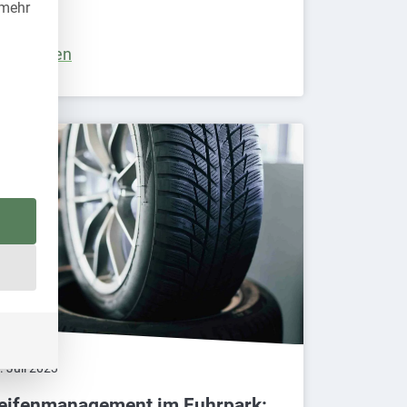
 mehr
eiterlesen
. Juli 2023
eifenmanagement im Fuhrpark: