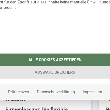
ist für den Zugriff auf diese Inhalte keine manuelle Einwilligung
genau das
erforderlich.
Weiterlesen
W
ALLE COOKIES AKZEPTIEREN
AUSWAHL SPEICHERN
Präferenzen
Datenschutzerklärung
Impressum
21. März 2024
14
Firmenleasing: Die flexible
R