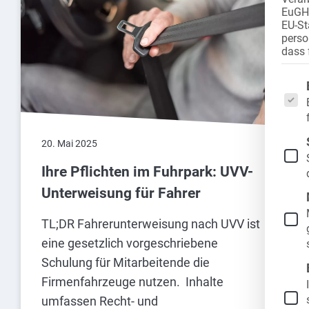
EuGH 
EU-St
perso
dass 
Es fo
20. Mai 2025
Ihre Pflichten im Fuhrpark: UVV-
Unterweisung für Fahrer
TL;DR Fahrerunterweisung nach UVV ist
eine gesetzlich vorgeschriebene
Schulung für Mitarbeitende die
Firmenfahrzeuge nutzen. Inhalte
umfassen Recht- und