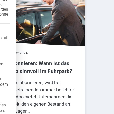
ach
örden
 ohne
gung erteilt werden kann. Die erste Service-Gruppe ist ess
sind
.
. September 2024
uto abonnieren: Wann ist das
en.
uto Abo sinnvoll im Fuhrpark?
n
n Auto zu abonnieren, wird bei
indem
uhrparkbetreibenden immer beliebter.
as Auto Abo bietet Unternehmen die
öglichkeit, den eigenen Bestand an
rden
en,
ienstagwagen