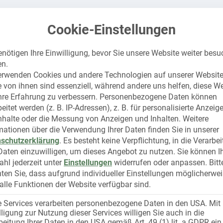
Cookie-Einstellungen
Fahrzeuge bestellen
Preise
enötigen Ihre Einwilligung, bevor Sie unsere Website weiter bes
n.
erwenden Cookies und andere Technologien auf unserer Website
e von ihnen sind essenziell, während andere uns helfen, diese W
hre Erfahrung zu verbessern.
Personenbezogene Daten können
beitet werden (z. B. IP-Adressen), z. B. für personalisierte Anzeig
nhalte oder die Messung von Anzeigen und Inhalten.
Weitere
mationen über die Verwendung Ihrer Daten finden Sie in unserer
schutzerklärung
.
Es besteht keine Verpflichtung, in die Verarbe
 Daten einzuwilligen, um dieses Angebot zu nutzen.
Sie können I
hl jederzeit unter
Einstellungen
widerrufen oder anpassen.
Bitt
terhaftung
Elektromobilität
ten Sie, dass aufgrund individueller Einstellungen möglicherwe
 alle Funktionen der Website verfügbar sind.
e Services verarbeiten personenbezogene Daten in den USA. Mit 
lligung zur Nutzung dieser Services willigen Sie auch in die
beitung Ihrer Daten in den USA gemäß Art. 49 (1) lit. a GDPR ein