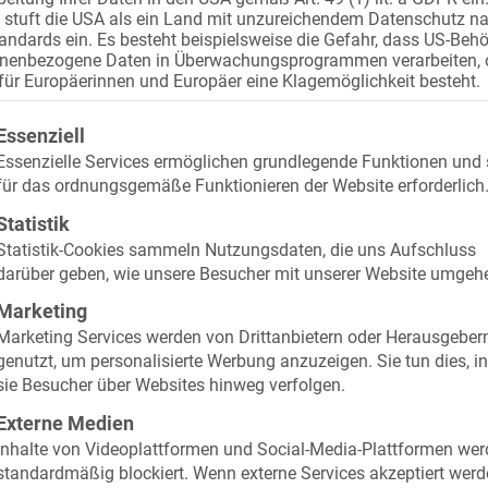
stuft die USA als ein Land mit unzureichendem Datenschutz n
andards ein. Es besteht beispielsweise die Gefahr, dass US-Beh
nenbezogene Daten in Überwachungsprogrammen verarbeiten,
für Europäerinnen und Europäer eine Klagemöglichkeit besteht.
lgt eine Liste der Service-Gruppen, für die eine Einwilli
Essenziell
Essenzielle Services ermöglichen grundlegende Funktionen und 
für das ordnungsgemäße Funktionieren der Website erforderlich
Statistik
28. November 2024
23
Statistik-Cookies sammeln Nutzungsdaten, die uns Aufschluss
Flottenversicherung für Ihren
A
darüber geben, wie unsere Besucher mit unserer Website umgeh
Fuhrpark: Darauf kommt es an
A
Marketing
Marketing Services werden von Drittanbietern oder Herausgeber
Wollen Sie alle Fahrzeuge Ihres
Ei
genutzt, um personalisierte Werbung anzuzeigen. Sie tun dies, 
Unternehmens sowie Ihre
F
sie Besucher über Websites hinweg verfolgen.
Mitarbeitenden mit nur einem Vertrag
D
Externe Medien
perfekt absichern, ist
M
Inhalte von Videoplattformen und Social-Media-Plattformen we
standardmäßig blockiert. Wenn externe Services akzeptiert werd
die Flottenversicherung für Gewerbe
D