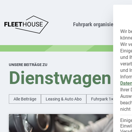
Fuhrpark organisieren
Wir b
könne
Wir v
Einig
und I
verar
UNSERE BEITRÄGE ZU
Dienstwagen
und I
Infor
Daten
Ihrer
Auswa
Alle Beiträge
Leasing & Auto Abo
Fuhrpark 1×1
Hal
beach
nicht
Einig
Einwi
Verar