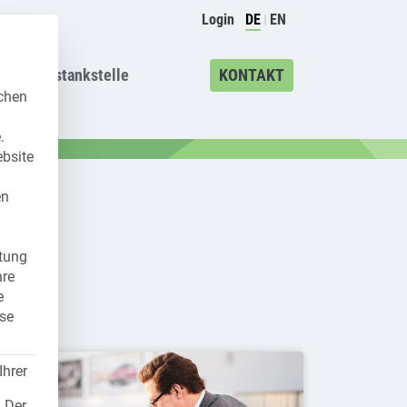
Login
DE
EN
Wissenstankstelle
KONTAKT
uchen
.
ebsite
en
itung
hre
e
ise
Ihrer
. Der