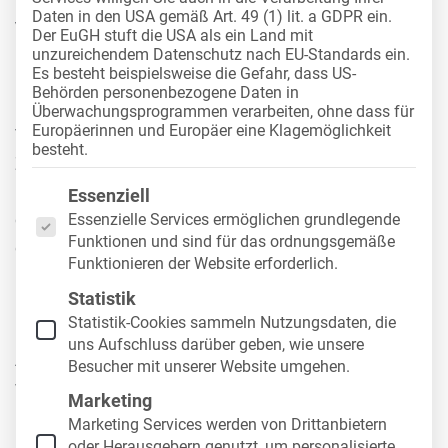
Daten in den USA gemäß Art. 49 (1) lit. a GDPR ein.
versteuern Sie Ihren
Der EuGH stuft die USA als ein Land mit
unzureichendem Datenschutz nach EU-Standards ein.
Firmenwagen pauschal
Es besteht beispielsweise die Gefahr, dass US-
Behörden personenbezogene Daten in
Überwachungsprogrammen verarbeiten, ohne dass für
Europäerinnen und Europäer eine Klagemöglichkeit
Viele Mitarbeiter können ihren
Dienstwagen
mit
besteht.
Zustimmung des Arbeitgebers auch privat nutzen.
Es folgt eine Liste der Service-Gruppen, für die eine
Den dadurch entstehenden geldwerten Vorteil muss
Essenziell
der Arbeitnehmer aber versteuern. Um dies so
Essenzielle Services ermöglichen grundlegende
Funktionen und sind für das ordnungsgemäße
einfach wie möglich zu gestalten, können Sie die
1-
Funktionieren der Website erforderlich.
Prozent-Regelung
zur
pauschalen Versteuerung
Statistik
nutzen. In diesem Artikel erklären wir Ihnen, was die
Statistik-Cookies sammeln Nutzungsdaten, die
1-Prozent-Regelung ist und was Sie bei der
uns Aufschluss darüber geben, wie unsere
Anwendung beachten müssen. Außerdem zeigen
Besucher mit unserer Website umgehen.
wir Ihnen die Vor- und Nachteile der
Marketing
Pauschalversteuerung auf.
Marketing Services werden von Drittanbietern
oder Herausgebern genutzt, um personalisierte