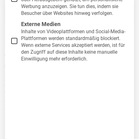
Werbung anzuzeigen. Sie tun dies, indem sie
Inhalt
Besucher über Websites hinweg verfolgen.
Externe Medien
Inhalte von Videoplattformen und Social-Media-
Plattformen werden standardmäßig blockiert.
1-Prozent-Regelung: Definition
Wenn externe Services akzeptiert werden, ist für
den Zugriff auf diese Inhalte keine manuelle
Wenn Arbeitnehmer ihren
Firmenwagen
auch
privat
Einwilligung mehr erforderlich.
nutzen
dürfen, entsteht ein geldwerter Vorteil.
Dieser
geldwerte Vorteil
ist nach
§8 des
Einkommensteuergesetzes
eine Einnahme, die
open_in_new
der Arbeitnehmer versteuern muss. Dies kann mit
der 1-Prozent-Regelung
pauschal monatlich
erfolgen und ist damit deutlich einfacher zu
handhaben als beispielsweise ein Fahrtenbuch.